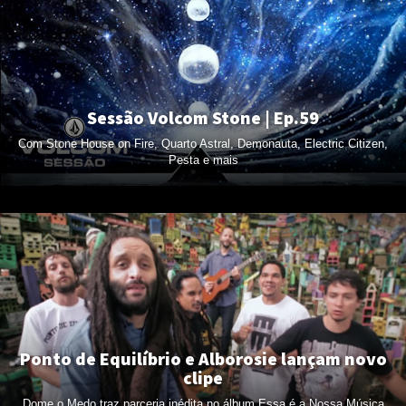
Sessão Volcom Stone | Ep.59
Com Stone House on Fire, Quarto Astral, Demonauta, Electric Citizen,
Pesta e mais
Ponto de Equilíbrio e Alborosie lançam novo
clipe
Dome o Medo traz parceria inédita no álbum Essa é a Nossa Música