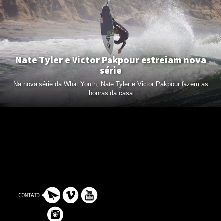
Nate Tyler e Victor Pakpour estreiam nova
série
Na nova série da What Youth, Nate Tyler e Victor Pakpour fazem as
honras da casa