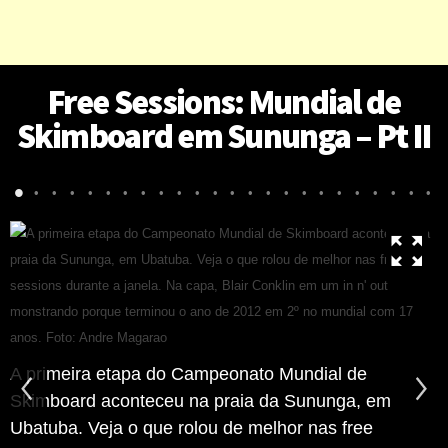
Free Sessions: Mundial de
Skimboard em Sununga – Pt II
•
•
•
•
•
•
•
•
•
•
•
•
•
•
•
•
•
•
•
•
•
•
•
•
A primeira etapa do Campeonato Mundial de
Skimboard aconteceu na praia da Sununga, em
Ubatuba. Veja o que rolou de melhor nas free