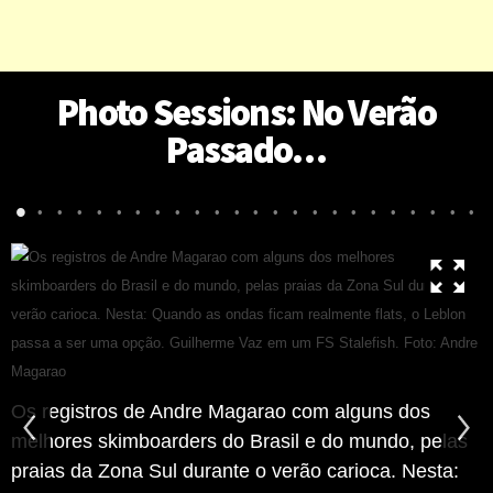
Photo Sessions: No Verão
Passado…
•
•
•
•
•
•
•
•
•
•
•
•
•
•
•
•
•
•
•
•
•
•
•
•
Os registros de Andre Magarao com alguns dos
melhores skimboarders do Brasil e do mundo, pelas
praias da Zona Sul durante o verão carioca. Nesta: