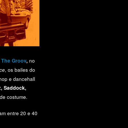
a
no
The Groov
,
, os bailes do
ce
 hop e dancehall
, Saddock,
de costume.
am entre 20 e 40