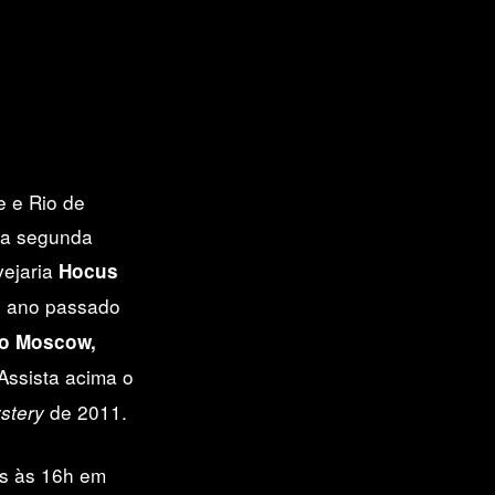
bandas
Hammerhead Blues
e
Saturndust
no
 Pocus Fest
com as bandas
Psilocibina
e
Aura
e e Rio de
 da segunda
vejaria
Hocus
o ano passado
o Moscow,
Assista acima o
de 2011.
stery
os às 16h em