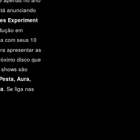
está anunciando
es Experiment
odução em
da com seus 10
ara apresentar as
róximo disco que
5 shows são
esta, Aura,
. Se liga nas
ma
Pocus Fest
com a banda
Mar de Marte
no
Riff.e
a banda
Elevador
no
Célula Showcase
m as bandas
Duna, Brisa e Chama
e
Pesta
no