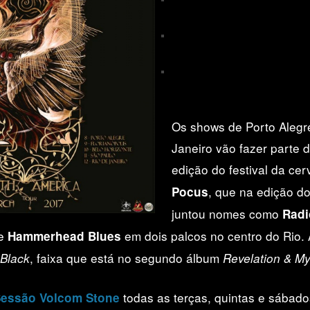
Stonehenge Rock Bar
11/03 – São Paulo/SP – Com as 
Clash Club
12/03 – Rio de Janeiro/RJ –
Hocus
no
Cais da Imperatriz
Os shows de Porto Alegr
Janeiro vão fazer parte
edição do festival da cer
, que na edição d
Pocus
juntou nomes como
Radi
e
em dois palcos no centro do Rio. 
Hammerhead Blues
, faixa que está no segundo álbum
 Black
Revelation & My
todas as terças, quintas e sábad
essão Volcom Stone