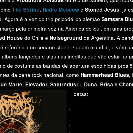
Produtora Abraxas
 como
e
, já 
The Shrine
,
Radio Moscow
Stoned Jesus
ê. Agora é a vez do trio psicodélico alemão
Samsara Blu
março pela primeira vez na América do Sul, em uma pr
do Chile e
da Argentina. A ban
ed House
Noiseground
 é referência no cenário stoner / doom mundial, e vêm p
3 álbuns lançados e algumas inéditas que vão estar no p
mo de costume as bandas de abertura escolhidas pros 
antes da cena rock nacional, como
Hammerhead Blues, P
e
 de Marte, Elevador, Saturndust
Duna, Brisa e Cha
datas:
08/03 – Porto Alegre/RS –
Hocus 
Bar
09/03 – Florianópolis/SC – Com 
10/03 – Belo Horizonte/MG – Co