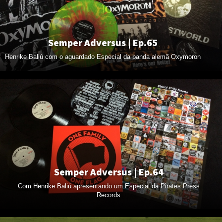
Semper Adversus | Ep.65
Henrike Baliú com o aguardado Especial da banda alemã Oxymoron
Semper Adversus | Ep.64
Com Henrike Baliú apresentando um Especial da Pirates Press
Records