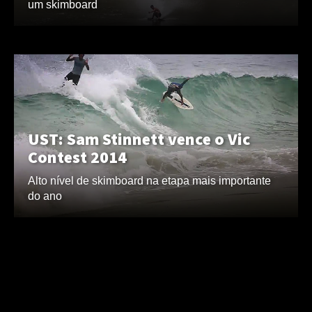
um skimboard
UST: Sam Stinnett vence o Vic
Contest 2014
Alto nível de skimboard na etapa mais importante
do ano