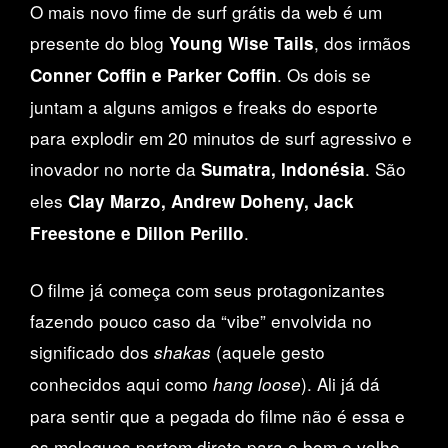
O mais novo fime de surf grátis da web é um
presente do blog
, dos irmãos
Young Wise Tails
. Os dois se
Conner Coffin e Parker Coffin
juntam a alguns amigos e freaks do esporte
para explodir em 20 minutos de surf agressivo e
inovador no norte da
. São
Sumatra, Indonésia
eles
Clay Marzo, Andrew Doheny, Jack
.
Freestone e Dillon Perillo
O filme já começa com seus protagonizantes
fazendo pouco caso da “vibe” envolvida no
significado dos
(aquele gesto
shakas
conhecidos aqui como
). Ali já dá
hang loose
para sentir que a pegada do filme não é essa e
os moleques partem direto para o bom e velho