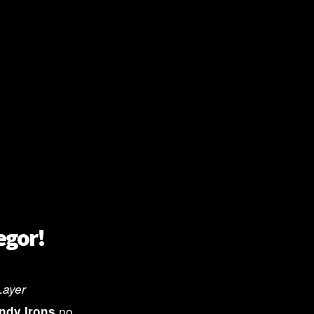
egor!
Layer
no
ndy Irons