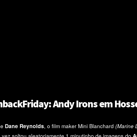
hbackFriday: Andy Irons em Hoss
de
, o film maker Mini Blanchard
Dane Reynolds
(Marine 
vez soltou aleatoriamente 1 minutinho de imagens do
A