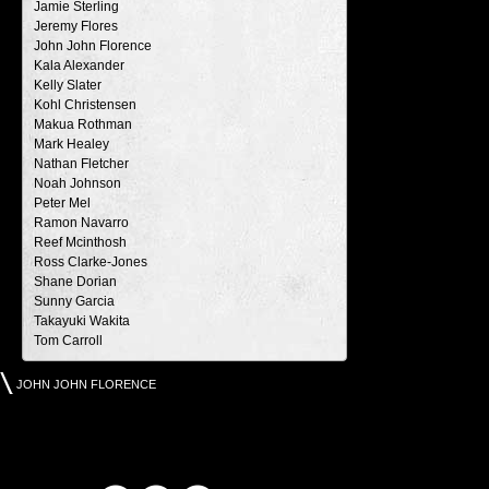
Jamie Sterling
Jeremy Flores
John John Florence
Kala Alexander
Kelly Slater
Kohl Christensen
Makua Rothman
Mark Healey
Nathan Fletcher
Noah Johnson
Peter Mel
Ramon Navarro
Reef Mcinthosh
Ross Clarke-Jones
Shane Dorian
Sunny Garcia
Takayuki Wakita
Tom Carroll
JOHN JOHN FLORENCE