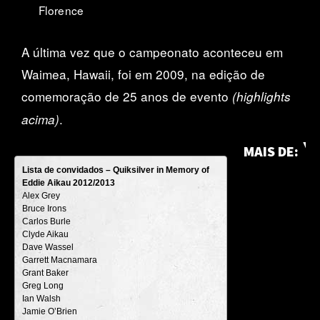
Florence
A última vez que o campeonato aconteceu em
Waimea, Hawaii, foi em 2009, na edição de
comemoração de 25 anos de evento
(highlights
.
acima)
MAIS DE:
Lista de convidados – Quiksilver in Memory of
Eddie Aikau 2012/2013
Alex Grey
Bruce Irons
Carlos Burle
Clyde Aikau
Dave Wassel
Garrett Macnamara
Grant Baker
Greg Long
Ian Walsh
Jamie O’Brien