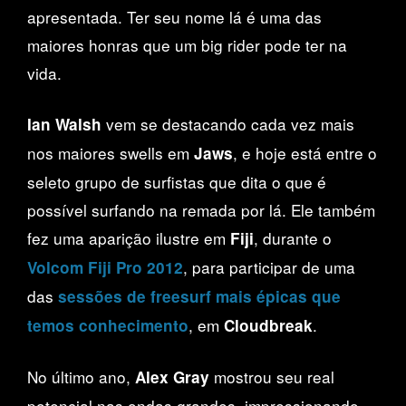
apresentada. Ter seu nome lá é uma das
maiores honras que um big rider pode ter na
vida.
vem se destacando cada vez mais
Ian Walsh
nos maiores swells em
, e hoje está entre o
Jaws
seleto grupo de surfistas que dita o que é
possível surfando na remada por lá. Ele também
fez uma aparição ilustre em
, durante o
Fiji
, para participar de uma
Volcom Fiji Pro 2012
das
sessões de freesurf mais épicas que
, em
.
temos conhecimento
Cloudbreak
No último ano,
mostrou seu real
Alex Gray
potencial nas ondas grandes, impressionando