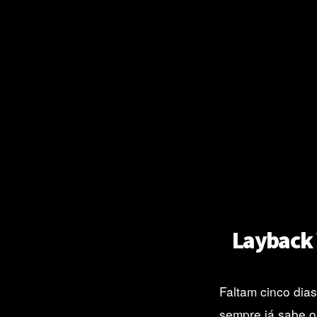
Layback 
Faltam cinco dia
sempre já sabe o