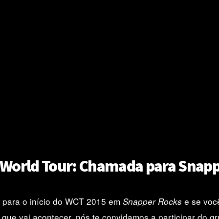
World Tour: Chamada para Snap
s para o início do WCT 2015 em
e se voc
Snapper Rocks
 que vai acontecer, nós te convidamos a participar do g