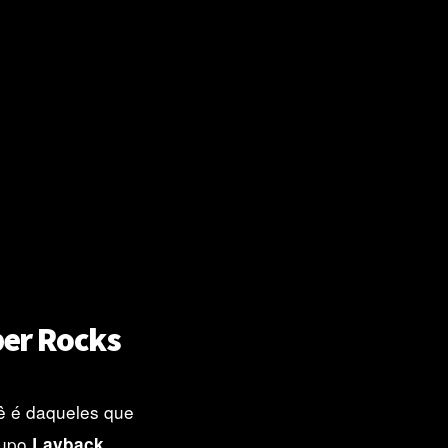
per Rocks
ê é daqueles que
rupo
Layback