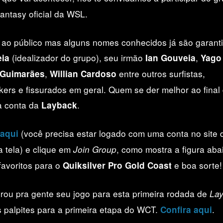
Fantasy oficial da WSL.
 ao público mas alguns nomes conhecidos já são garanti
(idealizador do grupo), seu irmão
,
eia
Ian Gouveia
Yago
,
entre outros surfistas,
o Guimarães
Willian Cardoso
akers e fissurados em geral. Quem se der melhor ao final
a conta da
.
Layback
(você precisa estar logado com uma conta no site
 aqui
da tela) e clique em
, como mostra a figura aba
Join Group
 favoritos para o
e boa sorte!
Quiksilver Pro Gold Coast
erou pra gente seu jogo para esta primeira rodada de
Lay
palpites para a primeira etapa do WCT.
.
Confira aqui