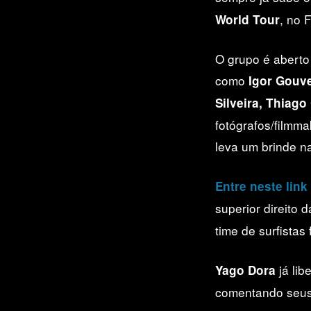
, no 
World Tour
O grupo é aberto
como
Igor Gouv
Silveira, Thiag
fotógrafos/filmm
leva um brinde n
Entre neste link
superior direito 
time de surfistas
já lib
Yago Dora
comentando seus 