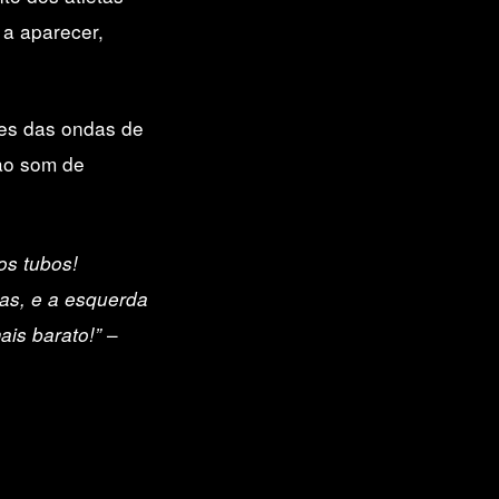
a aparecer,
es das ondas de
ao som de
os tubos!
ras, e a esquerda
–
is barato!”