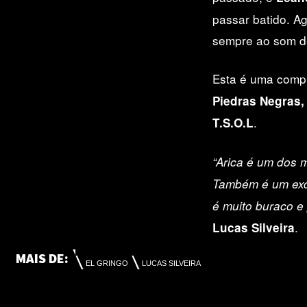
passar batido. A
sempre ao som de
Esta é uma comp
Piedras Negras,
.
T.S.O.L
“Arica é um dos m
Também é um exce
é muito buraco e
.
Lucas Silveira
MAIS DE:
EL GRINGO
LUCAS SILVEIRA