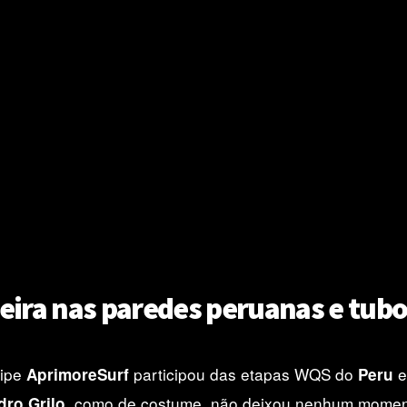
veira nas paredes peruanas e tubo
uipe
participou das etapas WQS do
AprimoreSurf
Peru
, como de costume, não deixou nenhum moment
ro Grilo