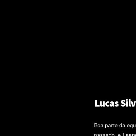
Lucas Sil
Boa parte da eq
passado, e
Leand