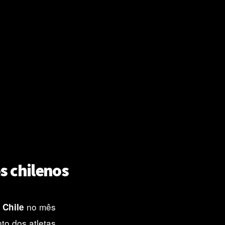
s chilenos
e
no mês
Chile
o dos atletas