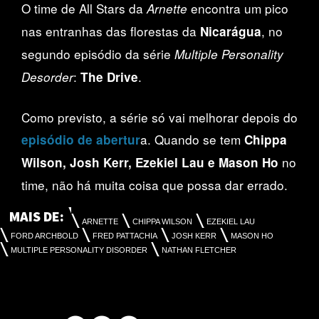
O time de All Stars da
encontra um pico
Arnette
nas entranhas das florestas da
, no
Nicarágua
segundo episódio da série
Multiple Personality
:
.
Desorder
The Drive
Como previsto, a série só vai melhorar depois do
a. Quando se tem
episódio de abertur
Chippa
no
Wilson, Josh Kerr, Ezekiel Lau e Mason Ho
time, não há muita coisa que possa dar errado.
MAIS DE:
ARNETTE
CHIPPA WILSON
EZEKIEL LAU
FORD ARCHBOLD
FRED PATTACHIA
JOSH KERR
MASON HO
MULTIPLE PERSONALITY DISORDER
NATHAN FLETCHER