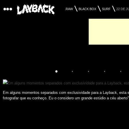
.RAW
BLACK BOX
SURF
22 DE J
•
•
•
•
•
Em alguns momentos separados com exclusividade para a Layback, esta e
fotografar que eu conheço. Eu o considero um grande estúdio a céu aberto