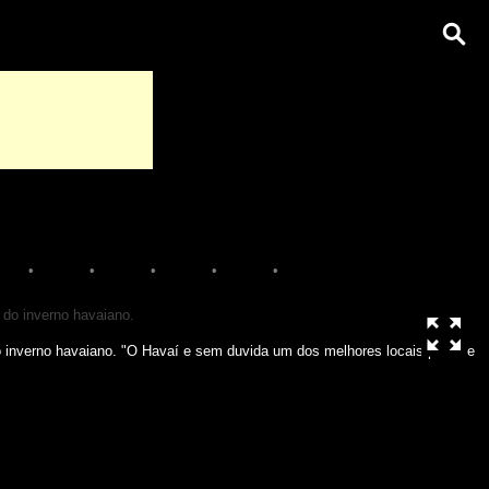
•
•
•
•
•
inverno havaiano. "O Havaí e sem duvida um dos melhores locais para se