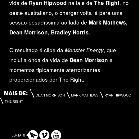
vida de
na laje de
, no
Ryan Hipwood
The Right
oeste australiano, o charger volta lá para uma
sessão pesadíssima ao lado de
Mark Mathews,
.
Dean Morrison, Bradley Norris
O resultado é clipe da
, que
Monster Energy
inclui a onda da vida de
e
Dean Morrison
momentos tipicamente aterrorizantes
proporcionados por The Right.
MAIS DE:
DEAN MORRISON
MARK MATHEWS
RYAN HIPWOOD
THE RIGHT