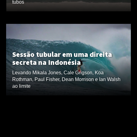
tubos
Sessão tubular em uma direita
secreta na Indonésia
Levando Mikala Jones, Cale Grigson, Koa
Rothman, Paul Fisher, Dean Morrison e Ian Walsh
ao limite