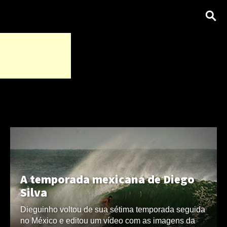
A temporada mexicana de Diego
Silva
Dieguinho voltou de sua sétima temporada seguida
no México e editou um vídeo com as imagens da