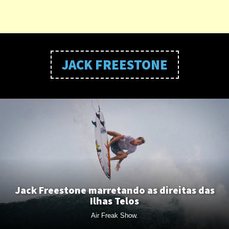
JACK FREESTONE
Jack Freestone marretando as direitas das
Ilhas Telos
Air Freak Show.