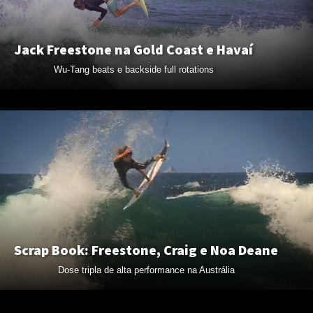
Jack Freestone na Gold Coast e Havaí
Wu-Tang beats e backside full rotations
Scrap Book: Freestone, Craig e Noa Deane
Macaronis Collective: Coleborn, Chippa,
Freestone e Deane
Dose tripla de alta performance na Austrália
Uma demostração gratuita do surf mais progressivo já visto na
bancada de Macaronis, Indonésia