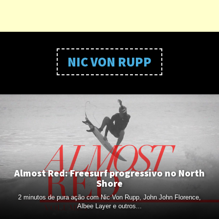
NIC VON RUPP
Almost Red: Freesurf progressivo no North
Shore
2 minutos de pura ação com Nic Von Rupp, John John Florence,
Albee Layer e outros...