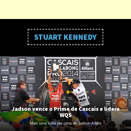
STUART KENNEDY
Jadson vence o Prime de Cascais e lidera
WQS
Mais uma volta por cima de Jadson André