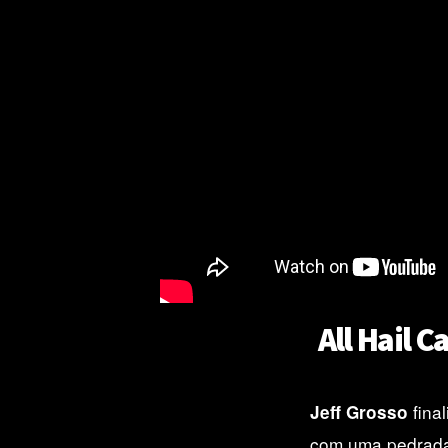
All Hail 
fina
Jeff Grosso
com uma pedrada