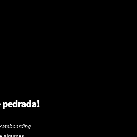
e pedrada!
Skateboarding
 e algumas