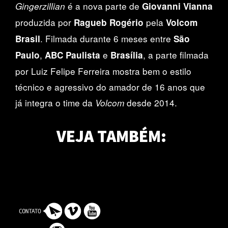
é a nova parte de
Gingerzillian
Giovanni Vianna
produzida por
pela
Ragueb Rogério
Volcom
. Filmada durante 6 meses entre
Brasil
São
,
e
, a parte filmada
Paulo
ABC Paulista
Brasília
por Luiz Felipe Ferreira mostra bem o estilo
técnico e agressivo do amador de 16 anos que
já integra o time da
desde 2014.
Volcom
Giovanni Vianna e Gabriel Fortunato
VEJA TAMBÉM:
marretando na França
Vídeo da trip dos moleques a capital francesa pela Maze Skateshop