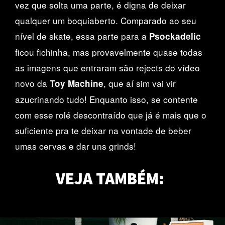
vez que solta uma parte, é digna de deixar
qualquer um boquiaberto. Comparado ao seu
nível de skate, essa parte para a
Psockadelic
ficou fichinha, mas provavelmente quase todas
as imagens que entraram são rejects do vídeo
novo da
, que aí sim vai vir
Toy Machine
azucrinando tudo! Enquanto isso, se contente
com esse rolé descontraído que já é mais que o
suficiente pra te deixar na vontade de beber
umas cervas e dar uns grinds!
Joe Milazzo pelas praças de Chicago pela OJ
VEJA TAMBÉM:
Wheels
Pondo as OJ Super Juice pra jogo nos mármores mais perfeitos