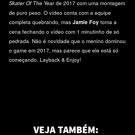
de 2017 com uma montagem
Skater Of The Year
de puro peso. O vídeo conta com a equipe
completa quebrando, mas
toma a
Jamie Foy
cena fechando o vídeo com 1 minutinho de só
pedrada. Não é novidade que o menino dominou
o game em 2017, mas parece que ele está só
começando. Layback & Enjoy!
Primitive apresenta: TESTING
VEJA TAMBÉM:
Com Tiago Lemos, Carlos Ribeiro, Franky Villani e o resto da equipe