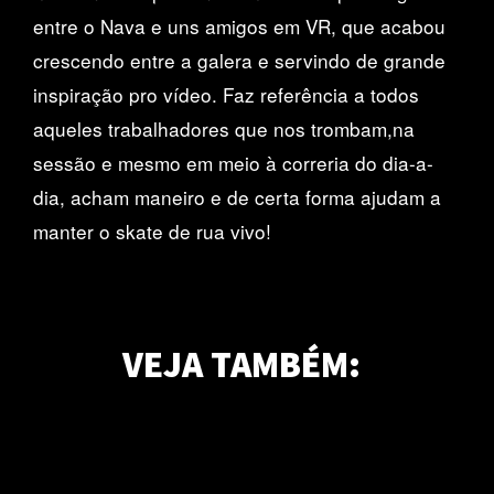
entre o Nava e uns amigos em VR, que acabou
crescendo entre a galera e servindo de grande
inspiração pro vídeo. Faz referência a todos
aqueles trabalhadores que nos trombam,na
sessão e mesmo em meio à correria do dia-a-
dia, acham maneiro e de certa forma ajudam a
manter o skate de rua vivo!
Red Bull Skateboarding apresenta: Check Out
| Maurício Nava
VEJA TAMBÉM:
Confira a vídeo-parte e a entrevista completa do carioca escolhido para
SOUR apresenta: The Sour Solution II
o novo 'Checkout'!
Palace Skateboards apresenta: NORMCORE
Ainda mais bizarro que o primeiro, por incrível que pareça...
Primitive apresenta: TESTING
A crew da Palace retorna a Normandia para mais um Battle Of
Normandy!
Com Tiago Lemos, Carlos Ribeiro, Franky Villani e o resto da equipe