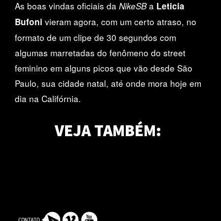
As boas vindas oficiais da
a
NikeSB
Leticia
vieram agora, com um certo atraso, no
Bufoni
formato de um clipe de 30 segundos com
algumas marretadas do fenômeno do street
feminino em alguns picos que vão desde São
Paulo, sua cidade natal, até onde mora hoje em
dia na Califórnia.
adidas Skateboarding dá as boas vindas a
Heitor da Silva!
VEJA TAMBÉM:
Primitive dá as boas-vindas a JB Gillet!
Assista ao vídeo oficial de boas vindas do cearense na marca das três
riscas
Um dos nomes mais técnicos e históricos da cena europeia
completando o esquadrão de peso!