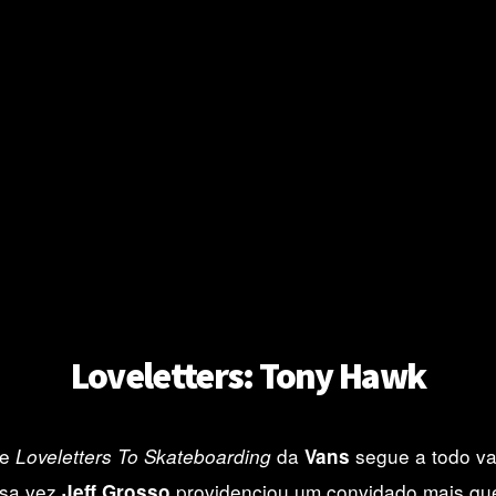
Loveletters: Tony Hawk
de
da
segue a todo va
Loveletters To Skateboarding
Vans
ssa vez
providenciou um convidado mais qu
Jeff Grosso