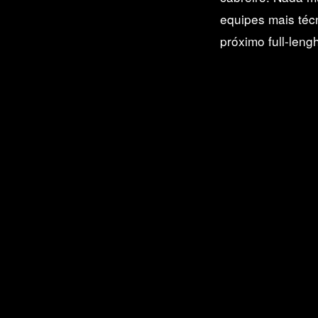
equipes mais téc
próximo full-len
Primitive apresenta: Franky Villani
PRO!
Marcando sua transição para Pro com uma parte
épica!