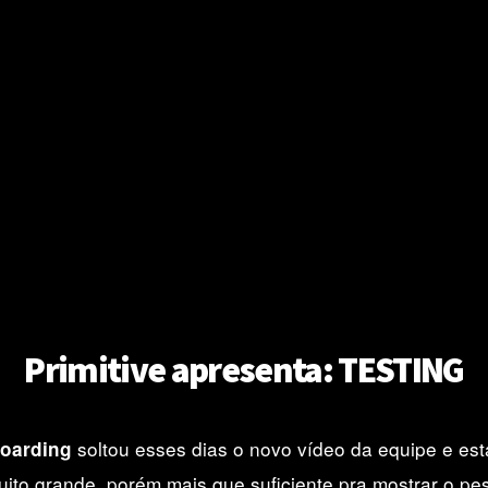
Primitive apresenta: TESTING
soltou esses dias o novo vídeo da equipe e es
boarding
uito grande, porém mais que suficiente pra mostrar o p