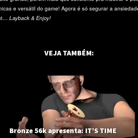
nicas e versátil do game! Agora é só segurar a ansiedad
ght…
Layback & Enjoy!
VEJA TAMBÉM:
Bronze 56k apresenta: IT’S TIME