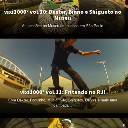
vixi1000º vol.10: Dexter, Biano e Shigueto no
Museu
As sessões no Museu do Ipiranga em São Paulo
vixi1000º vol.11: Fritando no RJ!
Com Dexter, Foguinho, Murilo, Nilo, Shigueto, Dennis e mais uma
cambada...